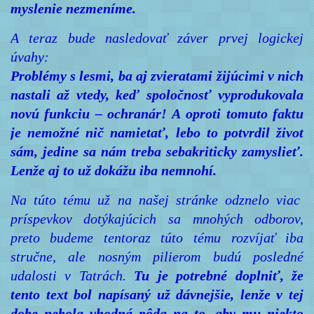
myslenie nezmeníme.
A teraz bude nasledovať záver prvej logickej
úvahy:
Problémy s lesmi, ba aj zvieratami žijúcimi v nich
nastali až vtedy, keď spoločnosť vyprodukovala
novú funkciu – ochranár! A oproti tomuto faktu
je nemožné nič namietať, lebo to potvrdil život
sám, jedine sa nám treba sebakriticky zamyslieť.
Lenže aj to už dokážu iba nemnohí.
Na túto tému už na našej stránke odznelo viac
príspevkov dotýkajúcich sa mnohých odborov,
preto budeme tentoraz túto tému rozvíjať iba
stručne, ale nosným pilierom budú posledné
udalosti v Tatrách.
Tu je potrebné doplniť, že
tento text bol napísaný už dávnejšie, lenže v tej
dobe nebola vhodná pôda na to, aby mu niekto