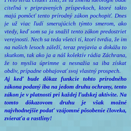
citeľná v pripravených príspevkoch, ktoré takto
majú pomôcť tento prírodný zákon pochopiť. Dnes
je už viac ľudí smerujúcich týmto smerom, ako
vtedy, keď som sa ja snažil tento zákon predostrieť
verejnosti. Nech sa teda všetci tí, ktorí tvrdia, že im
na našich lesoch záleží, teraz prejavia a dokážu to
skutkom, tak ako ja a náš kolektív rádia Záchrana,
že to myslia úprimne a nesnažia sa iba získať
obdiv, prípadne obhajovať svoj vlastný prospech.
Aj keď bude dôkaz funkcie tohto prírodného
zákona podaný iba na jedom druhu ochrany, tento
zákon je v platnosti pri každej ľudskej aktivite. Na
tomto dôkazovom druhu je však možné
najvhodnejšie podať vzájomné pôsobenie človeka,
zvieraťa a rastliny!