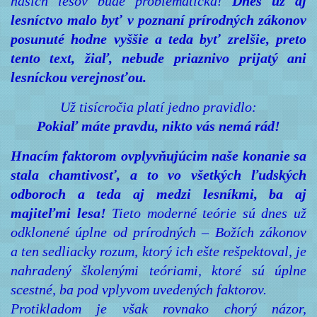
našich lesov bude problematická!
Dnes už aj
lesníctvo malo byť v poznaní prírodných zákonov
posunuté hodne vyššie a teda byť zrelšie, preto
tento text, žiaľ, nebude priaznivo prijatý ani
lesníckou verejnosťou.
Už tisícročia platí jedno pravidlo:
Pokiaľ máte pravdu, nikto vás nemá rád!
Hnacím faktorom ovplyvňujúcim naše konanie sa
stala chamtivosť, a to vo všetkých ľudských
odboroch a teda aj medzi lesníkmi, ba aj
majiteľmi lesa!
Tieto moderné teórie sú dnes už
odklonené úplne od prírodných – Božích zákonov
a ten sedliacky rozum, ktorý ich ešte rešpektoval, je
nahradený školenými teóriami, ktoré sú úplne
scestné, ba pod vplyvom uvedených faktorov.
Protikladom je však rovnako chorý názor,