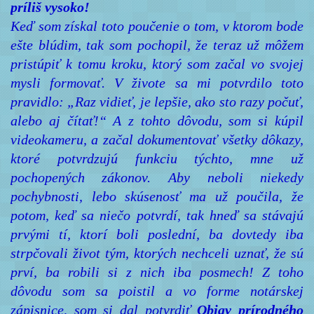
príliš vysoko!
Keď som získal toto poučenie o tom, v ktorom bode
ešte blúdim, tak som pochopil, že teraz už môžem
pristúpiť k tomu kroku, ktorý som začal vo svojej
mysli formovať. V živote sa mi potvrdilo toto
pravidlo: „Raz vidieť, je lepšie, ako sto razy počuť,
alebo aj čítať!“ A z tohto dôvodu, som si kúpil
videokameru, a začal dokumentovať všetky dôkazy,
ktoré potvrdzujú funkciu týchto, mne už
pochopených zákonov. Aby neboli niekedy
pochybnosti, lebo skúsenosť ma už poučila, že
potom, keď sa niečo potvrdí, tak hneď sa stávajú
prvými tí, ktorí boli poslední, ba dovtedy iba
strpčovali život tým, ktorých nechceli uznať, že sú
prví, ba robili si z nich iba posmech! Z toho
dôvodu som sa poistil a vo forme notárskej
zápisnice, som si dal potvrdiť
Objav prírodného