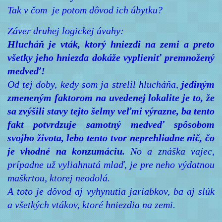
Tak v čom je potom dôvod ich úbytku?
Záver druhej logickej úvahy:
Hlucháň je vták, ktorý hniezdi na zemi a preto
všetky jeho hniezda dokáže vyplieniť premnožený
medveď!
Od tej doby, kedy som ja strelil hlucháňa,
jediným
zmeneným faktorom na uvedenej lokalite je to, že
sa zvýšili stavy tejto šelmy veľmi výrazne, ba tento
fakt potvrdzuje samotný medveď spôsobom
svojho života, lebo tento tvor neprehliadne nič, čo
je vhodné na konzumáciu.
No a znáška vajec,
prípadne už vyliahnutá mlaď, je pre neho výdatnou
maškrtou, ktorej neodolá.
A toto je dôvod aj vyhynutia jariabkov, ba aj slúk
a všetkých vtákov, ktoré hniezdia na zemi.