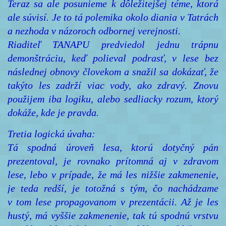
Teraz sa ale posunieme k dôležitejšej téme, ktorá
ale súvisí. Je to tá polemika okolo diania v Tatrách
a nezhoda v názoroch odbornej verejnosti.
Riaditeľ TANAPU predviedol jednu trápnu
demonštráciu, keď polieval podrasť, v lese bez
následnej obnovy človekom a snažil sa dokázať, že
takýto les zadrží viac vody, ako zdravý. Znovu
použijem iba logiku, alebo sedliacky rozum, ktorý
dokáže, kde je pravda.
Tretia logická úvaha:
Tá spodná úroveň lesa, ktorú dotyčný pán
prezentoval, je rovnako prítomná aj v zdravom
lese, lebo v prípade, že má les nižšie zakmenenie,
je teda redší, je totožná s tým, čo nachádzame
v tom lese propagovanom v prezentácii. Až je les
hustý, má vyššie zakmenenie, tak tú spodnú vrstvu