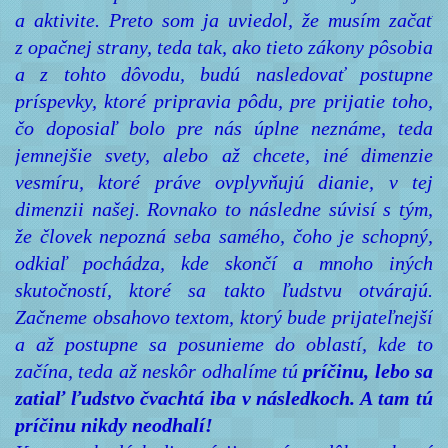
a aktivite. Preto som ja uviedol, že musím začať
z opačnej strany, teda tak, ako tieto zákony pôsobia
a z tohto dôvodu, budú nasledovať postupne
príspevky, ktoré pripravia pôdu, pre prijatie toho,
čo doposiaľ bolo pre nás úplne neznáme, teda
jemnejšie svety, alebo až chcete, iné dimenzie
vesmíru, ktoré práve ovplyvňujú dianie, v tej
dimenzii našej. Rovnako to následne súvisí s tým,
že človek nepozná seba samého, čoho je schopný,
odkiaľ pochádza, kde skončí a mnoho iných
skutočností, ktoré sa takto ľudstvu otvárajú.
Začneme obsahovo textom, ktorý bude prijateľnejší
a až postupne sa posunieme do oblastí, kde to
začína, teda až neskôr odhalíme tú
príčinu, lebo sa
zatiaľ ľudstvo čvachtá iba v následkoch. A tam tú
príčinu nikdy neodhalí!