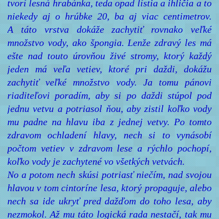
tvorí lesná hrabánka, teda opad lístia a ihličia a to
niekedy aj o hrúbke 20, ba aj viac centimetrov.
A táto vrstva dokáže zachytiť rovnako veľké
množstvo vody, ako špongia. Lenže zdravý les má
ešte nad touto úrovňou živé stromy, ktorý každý
jeden má veľa vetiev, ktoré pri daždi, dokážu
zachytiť veľké množstvo vody. Ja tomu pánovi
riaditeľovi poradím, aby si po daždi stúpol pod
jednu vetvu a potriasol ňou, aby zistil koľko vody
mu padne na hlavu iba z jednej vetvy. Po tomto
zdravom ochladení hlavy, nech si to vynásobí
počtom vetiev v zdravom lese a rýchlo pochopí,
koľko vody je zachytené vo všetkých vetvách.
No a potom nech skúsi potriasť niečím, nad svojou
hlavou v tom cintoríne lesa, ktorý propaguje, alebo
nech sa ide ukryť pred dažďom do toho lesa, aby
nezmokol. Až mu táto logická rada nestačí, tak mu