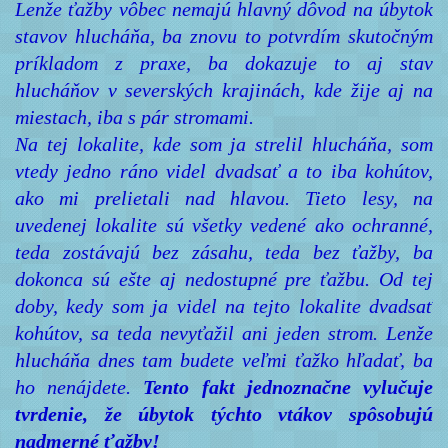
Lenže ťažby vôbec nemajú hlavný dôvod na úbytok
stavov hlucháňa, ba znovu to potvrdím skutočným
príkladom z praxe, ba dokazuje to aj stav
hlucháňov v severských krajinách, kde žije aj na
miestach, iba s pár stromami.
Na tej lokalite, kde som ja strelil hlucháňa, som
vtedy jedno ráno videl dvadsať a to iba kohútov,
ako mi prelietali nad hlavou. Tieto lesy, na
uvedenej lokalite sú všetky vedené ako ochranné,
teda zostávajú bez zásahu, teda bez ťažby, ba
dokonca sú ešte aj nedostupné pre ťažbu. Od tej
doby, kedy som ja videl na tejto lokalite dvadsať
kohútov, sa teda nevyťažil ani jeden strom. Lenže
hlucháňa dnes tam budete veľmi ťažko hľadať, ba
ho nenájdete.
Tento fakt jednoznačne vylučuje
tvrdenie, že úbytok týchto vtákov spôsobujú
nadmerné ťažby!