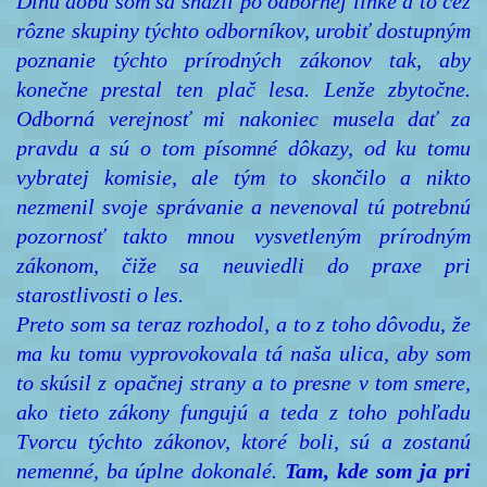
Dlhú dobu som sa snažil po odbornej linke a to cez
rôzne skupiny týchto odborníkov, urobiť dostupným
poznanie týchto prírodných zákonov tak, aby
konečne prestal ten plač lesa. Lenže zbytočne.
Odborná verejnosť mi nakoniec musela dať za
pravdu a sú o tom písomné dôkazy, od ku tomu
vybratej komisie, ale tým to skončilo a nikto
nezmenil svoje správanie a nevenoval tú potrebnú
pozornosť takto mnou vysvetleným prírodným
zákonom, čiže sa neuviedli do praxe pri
starostlivosti o les.
Preto som sa teraz rozhodol, a to z toho dôvodu, že
ma ku tomu vyprovokovala tá naša ulica, aby som
to skúsil z opačnej strany a to presne v tom smere,
ako tieto zákony fungujú a teda z toho pohľadu
Tvorcu týchto zákonov, ktoré boli, sú a zostanú
nemenné, ba úplne dokonalé.
Tam, kde som ja pri