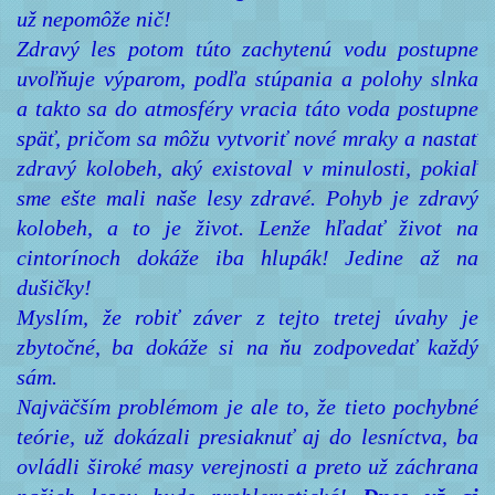
už nepomôže nič!
Zdravý les potom túto zachytenú vodu postupne
uvoľňuje výparom, podľa stúpania a polohy slnka
a takto sa do atmosféry vracia táto voda postupne
späť, pričom sa môžu vytvoriť nové mraky a nastať
zdravý kolobeh, aký existoval v minulosti, pokiaľ
sme ešte mali naše lesy zdravé. Pohyb je zdravý
kolobeh, a to je život. Lenže hľadať život na
cintorínoch dokáže iba hlupák! Jedine až na
dušičky!
Myslím, že robiť záver z tejto tretej úvahy je
zbytočné, ba dokáže si na ňu zodpovedať každý
sám.
Najväčším problémom je ale to, že tieto pochybné
teórie, už dokázali presiaknuť aj do lesníctva, ba
ovládli široké masy verejnosti a preto už záchrana