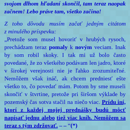
svojom dlhom hľadaní skončil, tam teraz naopak
začnem! Lebo práve tam, všetko začína!
Z toho dôvodu musím začať jedným citátom
z minulého príspevku:
„Pretože som musel hovoriť v hrubých rysoch,
prechádzam teraz
pomaly
k
novým
veciam. Inak
by som robil skoky. I tak mi už bolo často
povedané, že zo všetkého podávam len jadro, ktoré
v širokej verejnosti nie je ľahko zrozumiteľné.
Nemôžem však ináč, ak chcem predniesť ešte
všetko to, čo povedať mám. Potom by sme museli
skončiť v štvrtine, pretože pri širšom výklade by
pozemský čas sotva stačil na niečo viac.
Prídu iní,
ktorí z každej mojej prednášky budú môcť
napísať
jednu alebo
tiež
viac kníh. Nemôžem sa
teraz s tým zdržovať.
– –
“
(*)