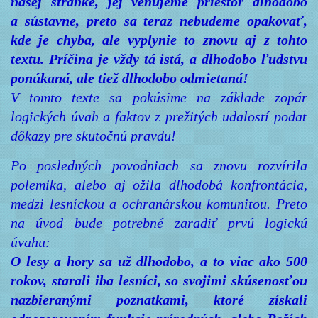
našej stránke, jej venujeme priestor dlhodobo
a sústavne, preto sa teraz nebudeme opakovať,
kde je chyba, ale vyplynie to znovu aj z tohto
textu. Príčina je vždy tá istá, a dlhodobo ľudstvu
ponúkaná, ale tiež dlhodobo odmietaná!
V tomto texte sa pokúsime na základe zopár
logických úvah a faktov z prežitých udalostí podať
dôkazy pre skutočnú pravdu!
Po posledných povodniach sa znovu rozvírila
polemika, alebo aj ožila dlhodobá konfrontácia,
medzi lesníckou a ochranárskou komunitou. Preto
na úvod bude potrebné zaradiť prvú logickú
úvahu:
O lesy a hory sa už dlhodobo, a to viac ako 500
rokov, starali iba lesníci, so svojimi skúsenosťou
nazbieranými poznatkami, ktoré získali