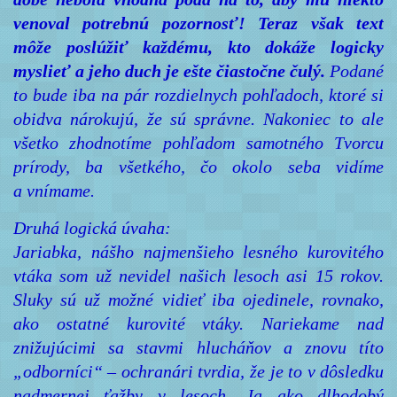
venoval potrebnú pozornosť!
Teraz však text
môže poslúžiť každému, kto dokáže logicky
myslieť a jeho duch je ešte čiastočne čulý.
Podané
to bude iba na pár rozdielnych pohľadoch, ktoré si
obidva nárokujú, že sú správne. Nakoniec to ale
všetko zhodnotíme pohľadom samotného Tvorcu
prírody, ba všetkého, čo okolo seba vidíme
a vnímame.
Druhá logická úvaha:
Jariabka, nášho najmenšieho lesného kurovitého
vtáka som už nevidel našich lesoch asi 15 rokov.
Sluky sú už možné vidieť iba ojedinele, rovnako,
ako ostatné kurovité vtáky. Nariekame nad
znižujúcimi sa stavmi hlucháňov a znovu títo
„odborníci“ – ochranári tvrdia, že je to v dôsledku
nadmernej ťažby v lesoch. Ja ako dlhodobý