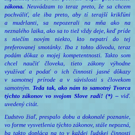
zákona.
Neuvádzam to teraz preto, že sa chcem
pochváliť, ale iba preto, aby tí terajší krikľúni
a mudrlanti, sa nepozerali na mňa ako na
neznalého laika, ako sa to tiež vždy deje, keď príde
s niečím novým niekto, kto nepatrí do tej
preferovanej smotánky. Iba z tohto dôvodu, teraz
podám dôkaz o mojej kompetentnosti. Takto som
chcel naučiť človeka, tieto zákony výhodne
využívať a podať o ich činnosti jasné dôkazy
v samotnej prírode a v súvislosti s človekom
samotným.
Teda tak, ako nám to samotný Tvorca
týchto zákonov vo svojom Slove radí! (*) –
viď.
uvedený citát.
Ľudstvo žiaľ, prespalo dobu a dokonalé poznanie,
vo forme vysvetlenia týchto zákonov, stále nepozná,
ba takto dopláca na to v každej ľudskej činnosti