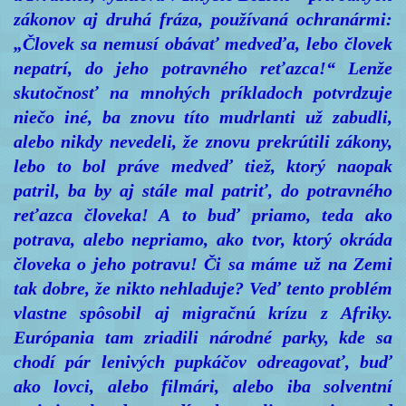
zákonov aj druhá fráza, používaná ochranármi:
„Človek sa nemusí obávať medveďa, lebo človek
nepatrí, do jeho potravného reťazca!“ Lenže
skutočnosť na mnohých príkladoch potvrdzuje
niečo iné, ba znovu títo mudrlanti už zabudli,
alebo nikdy nevedeli, že znovu prekrútili zákony,
lebo to bol práve medveď tiež, ktorý naopak
patril, ba by aj stále mal patriť, do potravného
reťazca človeka! A to buď priamo, teda ako
potrava, alebo nepriamo, ako tvor, ktorý okráda
človeka o jeho potravu! Či sa máme už na Zemi
tak dobre, že nikto nehladuje? Veď tento problém
vlastne spôsobil aj migračnú krízu z Afriky.
Európania tam zriadili národné parky, kde sa
chodí pár lenivých pupkáčov odreagovať, buď
ako lovci, alebo filmári, alebo iba solventní