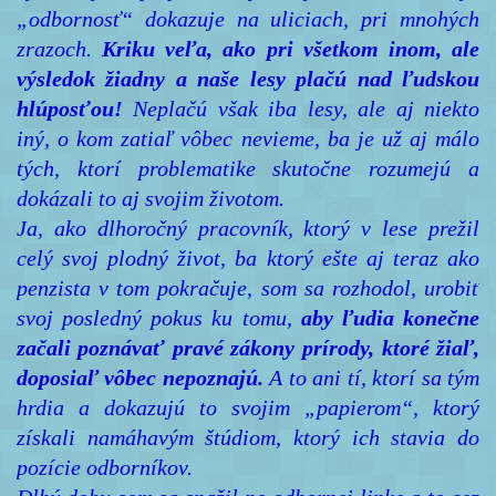
„odbornosť“ dokazuje na uliciach, pri mnohých
zrazoch.
Kriku veľa, ako pri všetkom inom, ale
výsledok žiadny a naše lesy plačú nad ľudskou
hlúposťou!
Neplačú však iba lesy, ale aj niekto
iný, o kom zatiaľ vôbec nevieme, ba je už aj málo
tých, ktorí problematike skutočne rozumejú a
dokázali to aj svojim životom.
Ja, ako dlhoročný pracovník, ktorý v lese prežil
celý svoj plodný život, ba ktorý ešte aj teraz ako
penzista v tom pokračuje, som sa rozhodol, urobiť
svoj posledný pokus ku tomu,
aby ľudia konečne
začali poznávať pravé zákony prírody, ktoré žiaľ,
doposiaľ vôbec nepoznajú.
A to ani tí, ktorí sa tým
hrdia a dokazujú to svojim „papierom“, ktorý
získali namáhavým štúdiom, ktorý ich stavia do
pozície odborníkov.