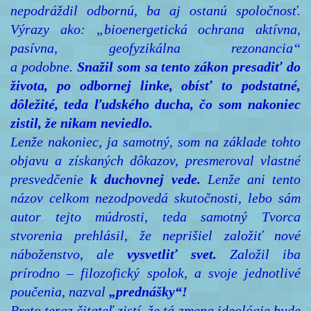
nepodráždil odbornú, ba aj ostanú spoločnosť.
Výrazy ako: „bioenergetická ochrana aktívna,
pasívna, geofyzikálna rezonancia“
a podobne.
Snažil som sa tento zákon presadiť do
života, po odbornej linke, obísť to podstatné,
dôležité, teda ľudského ducha, čo som nakoniec
zistil, že nikam neviedlo.
Lenže nakoniec, ja samotný, som na základe tohto
objavu a získaných dôkazov, presmeroval vlastné
presvedčenie
k duchovnej vede.
Lenže ani tento
názov celkom nezodpovedá skutočnosti, lebo sám
autor tejto múdrosti, teda samotný Tvorca
stvorenia prehlásil, že neprišiel založiť nové
náboženstvo, ale
vysvetliť svet.
Založil iba
prírodno – filozofický spolok, a svoje jednotlivé
poučenia, nazval
„prednášky“!
Preto teraz čitateľ zistí, že tá zmena ideológie bude