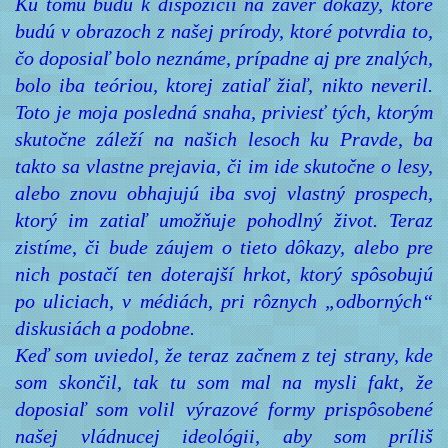
Ku tomu budú k dispozícii na záver dôkazy, ktoré
budú v obrazoch z našej prírody, ktoré potvrdia to,
čo doposiaľ bolo neznáme, prípadne aj pre znalých,
bolo iba teóriou, ktorej zatiaľ žiaľ, nikto neveril.
Toto je moja posledná snaha, priviesť tých, ktorým
skutočne záleží na našich lesoch ku Pravde, ba
takto sa vlastne prejavia, či im ide skutočne o lesy,
alebo znovu obhajujú iba svoj vlastný prospech,
ktorý im zatiaľ umožňuje pohodlný život. Teraz
zistíme, či bude záujem o tieto dôkazy, alebo pre
nich postačí ten doterajší hrkot, ktorý spôsobujú
po uliciach, v médiách, pri rôznych „odborných“
diskusiách a podobne.
Keď som uviedol, že teraz začnem z tej strany, kde
som skončil, tak tu som mal na mysli fakt, že
doposiaľ som volil výrazové formy prispôsobené
našej vládnucej ideológii, aby som príliš