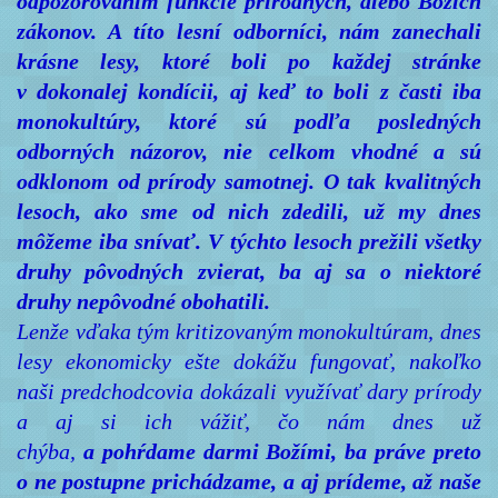
odpozorovaním funkcie prírodných, alebo Božích
zákonov. A títo lesní odborníci, nám zanechali
krásne lesy, ktoré boli po každej stránke
v dokonalej kondícii, aj keď to boli z časti iba
monokultúry, ktoré sú podľa posledných
odborných názorov, nie celkom vhodné a sú
odklonom od prírody samotnej. O tak kvalitných
lesoch, ako sme od nich zdedili, už my dnes
môžeme iba snívať. V týchto lesoch prežili všetky
druhy pôvodných zvierat, ba aj sa o niektoré
druhy nepôvodné obohatili.
Lenže vďaka tým kritizovaným monokultúram, dnes
lesy ekonomicky ešte dokážu fungovať, nakoľko
naši predchodcovia dokázali využívať dary prírody
a aj si ich vážiť, čo nám dnes už
chýba,
a pohŕdame darmi Božími, ba práve preto
o ne postupne prichádzame, a aj prídeme, až naše