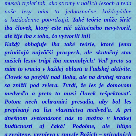
museli trpieť tak, ako stromy v našich lesoch a teda
naše lesy nám to jednoznačne každopádne
a každodenne potvrdzujú.
Také teórie môže šíriť
iba človek, ktorý ešte nič užitočného nevytvoril,
ale žije iba z toho, čo vytvorili iní!
Každý obhajuje iba také teórie, ktoré jemu
prinášajú najväčší prospech, ale skutočný stav
našich lesov trápi iba nemnohých! Veď preto sa
nám to vracia v každej oblasti a ľudskej aktivite.
Človek sa povýšil nad Boha, ale na druhej strane
sa znížil pod zviera. Tvrdí, že les je domovom
medveďa a preto to musí človek rešpektovať.
Potom nech ochranári presadia, aby bol les
prepísaný na list vlastníctva medveďa. A pri
dnešnom svetonázore nás to možno v krátkej
budúcnosti aj čaká! Podobne, ale hlúpo
a zvrátene, vyznieva v zmysle Božích – prírodných