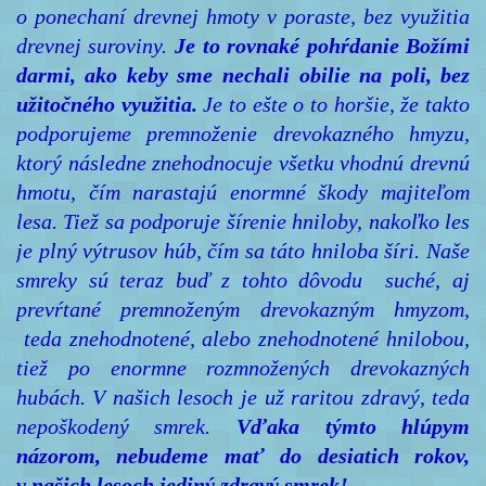
o ponechaní drevnej hmoty v poraste, bez využitia
drevnej suroviny.
Je to rovnaké pohŕdanie Božími
darmi, ako keby sme nechali obilie na poli, bez
užitočného využitia.
Je to ešte o to horšie, že takto
podporujeme premnoženie drevokazného hmyzu,
ktorý následne znehodnocuje všetku vhodnú drevnú
hmotu, čím narastajú enormné škody majiteľom
lesa. Tiež sa podporuje šírenie hniloby, nakoľko les
je plný výtrusov húb, čím sa táto hniloba šíri. Naše
smreky sú teraz buď z tohto dôvodu suché, aj
prevŕtané premnoženým drevokazným hmyzom,
teda znehodnotené, alebo znehodnotené hnilobou,
tiež po enormne rozmnožených drevokazných
hubách. V našich lesoch je už raritou zdravý, teda
nepoškodený smrek.
Vďaka týmto hlúpym
názorom, nebudeme mať do desiatich rokov,
v našich lesoch jediný zdravý smrek!