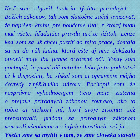
Keď som objavil funkciu týchto prírodných –
Božích zákonov, tak som skutočne začal uvažovať,
že napíšem knihu, pre poučenie ľudí, z ktorej budú
mať všetci hľadajúci pravdu určite úžitok. Lenže
keď som sa už chcel pustiť do tejto práce, dostala
sa mi do rúk kniha, ktorá ešte aj mne dokázala
otvoriť moje iba jemne otvorené oči. Vtedy som
pochopil, že písať nič netreba, lebo je to podstatné
už k dispozícii, ba získal som aj opravenie môjho
dovtedy zmýšľaného názoru. Pochopil som, že
nesprávne vyhodnocujem tieto moje zistenia
o prejave prírodných zákonov, rovnako, ako to
robia aj niektorí iní, ktorí svoje zistenia tiež
prezentovali, pričom sa prírodným zákonom
venovali všeobecne a v iných oblastiach, než ja.
Všetci sme sa mýlili v tom, že sme človeka stavali