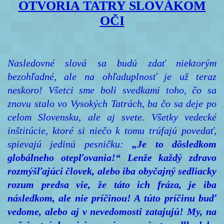
OTVORIA TATRY SLOVÁKOM
OČI
Nasledovné slová sa budú zdať niektorým
bezohľadné, ale na ohľaduplnosť je už teraz
neskoro! Všetci sme boli svedkami toho, čo sa
znovu stalo vo Vysokých Tatrách, ba čo sa deje po
celom Slovensku, ale aj svete. Všetky vedecké
inštitúcie, ktoré si niečo k tomu trúfajú povedať,
spievajú jedinú pesničku:
„Je to dôsledkom
globálneho otepľovania!“ Lenže každý zdravo
rozmýšľajúci človek, alebo iba obyčajný sedliacky
rozum predsa vie, že táto ich fráza, je iba
následkom, ale nie príčinou! A túto príčinu buď
vedome, alebo aj v nevedomosti zatajujú! My, na