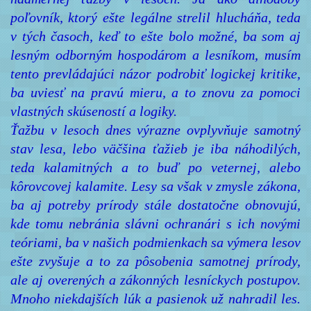
poľovník, ktorý ešte legálne strelil hlucháňa, teda
v tých časoch, keď to ešte bolo možné, ba som aj
lesným odborným hospodárom a lesníkom, musím
tento prevládajúci názor podrobiť logickej kritike,
ba uviesť na pravú mieru, a to znovu za pomoci
vlastných skúseností a logiky.
Ťažbu v lesoch dnes výrazne ovplyvňuje samotný
stav lesa, lebo väčšina ťažieb je iba náhodilých,
teda kalamitných a to buď po veternej, alebo
kôrovcovej kalamite. Lesy sa však v zmysle zákona,
ba aj potreby prírody stále dostatočne obnovujú,
kde tomu nebránia slávni ochranári s ich novými
teóriami, ba v našich podmienkach sa výmera lesov
ešte zvyšuje a to za pôsobenia samotnej prírody,
ale aj overených a zákonných lesníckych postupov.
Mnoho niekdajších lúk a pasienok už nahradil les.