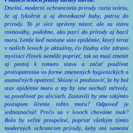
Dnešní, moderní ochrancovia prírody razia teóriu,
že aj lykožrút a aj drevokazné huby, patria do
prírody. To je síce správny názor, ale za stavu
rovnováhy, podobne, ako patrí do prírody aj bacil
moru. Lenže keď nastane stav epidémie, ktorý teraz
v našich lesoch je aktuálny, čo žiadny ešte zdravo
mysliaci človek nemôže poprieť, tak sa musí zmeniť
aj postoj k tomuto stavu a začať používať
protiopatrenia vo forme zmenených hygienických a
asanačných opatrení. Skúste si predstaviť, že by bol
stav epidémie moru a my by sme nechali mŕtvoly,
sa povaľovať po uliciach. Zastavili by sme takýmto
postupom šírenie tohto moru? Odpoveď je
jednoznačná! Prečo sa v lesoch chováme inak?
Bolo by veľmi prospešné, popriať všetkým týmto
moderných ochrancom prírody, keby oni samotní