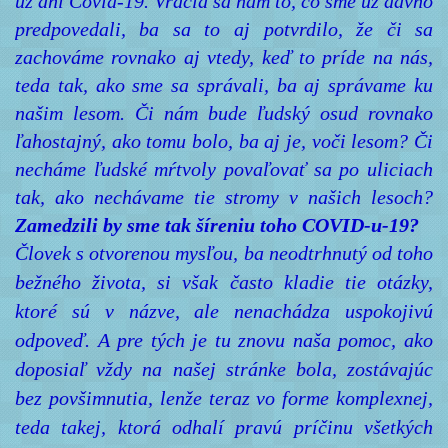
už ani Covid-19.
Vracia sa nám to, čo sme už dávno
predpovedali, ba sa to aj potvrdilo, že či sa
zachováme rovnako aj vtedy, keď to príde na nás,
teda tak, ako sme sa správali, ba aj správame ku
našim lesom. Či nám bude ľudský osud rovnako
ľahostajný, ako tomu bolo, ba aj je, voči lesom? Či
necháme ľudské mŕtvoly povaľovať sa po uliciach
tak, ako nechávame tie stromy v našich lesoch?
Zamedzili by sme tak šíreniu toho COVID-u-19?
Človek s otvorenou mysľou, ba neodtrhnutý od toho
bežného života, si však často kladie tie otázky,
ktoré sú v názve, ale nenachádza uspokojivú
odpoveď. A pre tých je tu znovu naša pomoc, ako
doposiaľ vždy na našej stránke bola, zostávajúc
bez povšimnutia, lenže teraz vo forme komplexnej,
teda takej, ktorá odhalí pravú príčinu všetkých