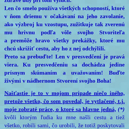
zdravé údy pri tom vylúčil.
Len čo smelo používa všetkých schopností, ktoré
v ňom driemu v očakávaní na jeho zavolanie,
ako výzbroj ku vzostupu, zužitkuje tak zverenú
mu hrivnu podľa vôle svojho Stvoriteľa
a premôže hravo všetky prekážky, ktoré mu
chcú skrížiť cestu, aby ho z nej odchýlili.
Preto sa prebuďte! Len v presvedčení je pravá
viera. Ku presvedčeniu sa dochádza jedine
prísnym skúmaním a uvažovaním! Buďte
živými v nádhernom Stvorení svojho Boha!
Našťastie je to v mojom prípade niečo iného,
pretože všetko, čo som povedal, je vytlačené, t.j.
moje zobraté práce, o ktoré sa hlavne jedná,
(*)
kvôli ktorým ľudia ku mne našli cestu a tiež
všetko, robili sami, čo urobili, že totiž poskytovali