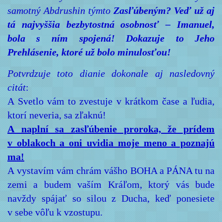
samotný Abdrushin týmto
Zasľúbeným? Veď už aj
tá najvyššia bezbytostná osobnosť – Imanuel,
bola s ním spojená! Dokazuje to Jeho
Prehlásenie, ktoré už bolo minulosťou!
Potvrdzuje toto dianie dokonale aj nasledovný
citát
:
A Svetlo vám to zvestuje v krátkom čase a ľudia,
ktorí neveria, sa zľaknú!
A naplní sa zasľúbenie proroka, že prídem
v oblakoch a oni uvidia moje meno a poznajú
ma!
A vystavím vám chrám vášho BOHA a PÁNA tu na
zemi a budem vaším Kráľom, ktorý vás bude
navždy spájať so silou z Ducha, keď ponesiete
v sebe vôľu k vzostupu.