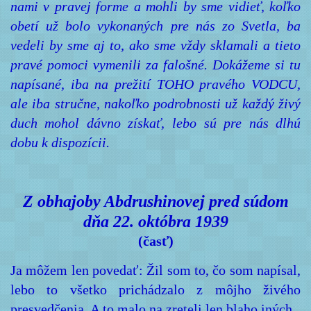
nami v pravej forme a mohli by sme vidieť, koľko
obetí už bolo vykonaných pre nás zo Svetla, ba
vedeli by sme aj to, ako sme vždy sklamali a tieto
pravé pomoci vymenili za falošné. Dokážeme si tu
napísané, iba na prežití TOHO pravého VODCU,
ale iba stručne, nakoľko podrobnosti už každý živý
duch mohol dávno získať, lebo sú pre nás dlhú
dobu k dispozícii.
Z obhajoby Abdrushinovej pred súdom
dňa 22. októbra 1939
(časť)
Ja môžem len povedať: Žil som to, čo som napísal,
lebo to všetko prichádzalo z môjho živého
presvedčenia. A to malo na zreteli len blaho iných.