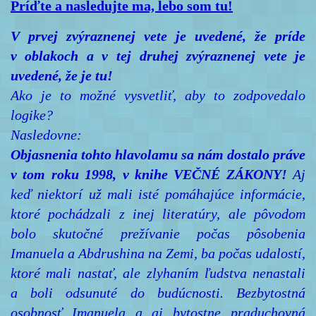
Príďte a nasledujte ma, lebo som tu!
V prvej zvýraznenej vete je uvedené, že príde
v oblakoch a v tej druhej zvýraznenej vete je
uvedené, že je tu!
Ako je to možné vysvetliť, aby to zodpovedalo
logike?
Nasledovne:
Objasnenia tohto hlavolamu sa nám dostalo práve
v tom roku 1998, v knihe VEČNÉ ZÁKONY!
Aj
keď niektorí už mali isté pomáhajúce informácie,
ktoré pochádzali z inej literatúry, ale pôvodom
bolo skutočné prežívanie počas pôsobenia
Imanuela a Abdrushina na Zemi, ba počas udalostí,
ktoré mali nastať, ale zlyhaním ľudstva nenastali
a boli odsunuté do budúcnosti. Bezbytostná
osobnosť Imanuela a aj bytostne praduchovná