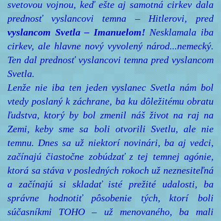
svetovou vojnou, keď ešte aj samotná cirkev dala
prednosť vyslancovi temna – Hitlerovi, pred
vyslancom Svetla – Imanuelom!
Nesklamala iba
cirkev, ale hlavne nový vyvolený národ...nemecký.
Ten dal prednosť vyslancovi temna pred vyslancom
Svetla.
Lenže nie iba ten jeden vyslanec Svetla nám bol
vtedy poslaný k záchrane, ba ku dôležitému obratu
ľudstva, ktorý by bol zmenil náš život na raj na
Zemi, keby sme sa boli otvorili Svetlu, ale nie
temnu. Dnes sa už niektorí novinári, ba aj vedci,
začínajú čiastočne zobúdzať z tej temnej agónie,
ktorá sa stáva v posledných rokoch už neznesiteľná
a začínajú si skladať isté prežité udalosti, ba
správne hodnotiť pôsobenie tých, ktorí boli
súčasníkmi TOHO – už menovaného, ba mali