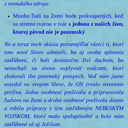
z rovnakého zdroja
:
Mnoho ľudí na Zemi bude prekvapených, keď
sa stretnú tvárou v tvár
s jednou z našich žien,
ktorej pôvod nie je pozemský
.
No a teraz nech skúsia porozmýšľať všetci tí, ktorí
toto nové Slovo odmietli, ba aj osobu splnenia
zasľúbení, či boli dostatočne živí duchom, ba
nenechali sa znovu ovplyvniť vodcami, ktorí
sledovali iba pozemský prospech. Veď nám jasne
uviedol vo svojom Slove, že ON trvalo stvorenie
prežíva. Jedna osobnosť prežívala a pripravovala
ľudstvo na Zemi a druhá osobnosť prežívala dianie
a robila prípravy s tým zasľúbeným NEBESKÝM
VOJSKOM, ktoré malo spolupôsobiť a bolo nám
zasľúbené už aj Ježišom
.