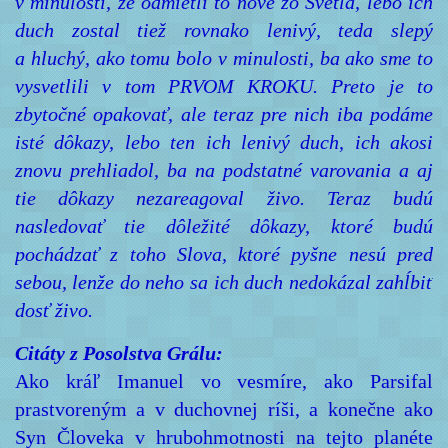
v minulosti, že odmietli to nové zo Svetla, lebo ich
duch zostal tiež rovnako lenivý, teda slepý
a hluchý, ako tomu bolo v minulosti, ba ako sme to
vysvetlili v tom PRVOM KROKU. Preto je to
zbytočné opakovať, ale teraz pre nich iba podáme
isté dôkazy, lebo ten ich lenivý duch, ich akosi
znovu prehliadol, ba na podstatné varovania a aj
tie dôkazy nezareagoval živo. Teraz budú
nasledovať tie dôležité dôkazy, ktoré budú
pochádzať z toho Slova, ktoré pyšne nesú pred
sebou, lenže do neho sa ich duch nedokázal zahĺbiť
dosť živo.
Citáty z Posolstva Grálu:
Ako kráľ Imanuel vo vesmíre, ako Parsifal
prastvoreným a v duchovnej ríši, a konečne ako
Syn Človeka v hrubohmotnosti na tejto planéte