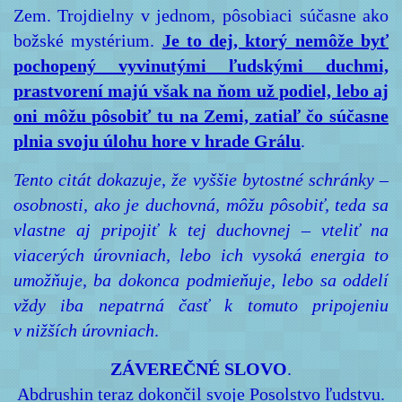
Zem. Trojdielny v jednom, pôsobiaci súčasne ako
božské mystérium.
Je to dej, ktorý nemôže byť
pochopený vyvinutými ľudskými duchmi,
prastvorení majú však na ňom už podiel, lebo aj
oni môžu pôsobiť tu na Zemi, zatiaľ čo súčasne
plnia svoju úlohu hore v hrade Grálu
.
Tento citát dokazuje, že vyššie bytostné schránky –
osobnosti, ako je duchovná, môžu pôsobiť, teda sa
vlastne aj pripojiť k tej duchovnej – vteliť na
viacerých úrovniach, lebo ich vysoká energia to
umožňuje, ba dokonca podmieňuje, lebo sa oddelí
vždy iba nepatrná časť k tomuto pripojeniu
v nižších úrovniach
.
ZÁVEREČNÉ SLOVO
.
Abdrushin teraz dokončil svoje Posolstvo ľudstvu.