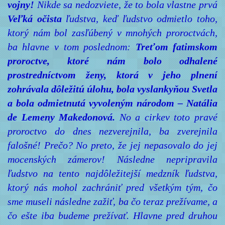
vojny!
Nikde sa nedozviete, že to bola vlastne prvá
Veľká očista
ľudstva, keď ľudstvo odmietlo toho,
ktorý nám bol zasľúbený v mnohých proroctvách,
ba hlavne v tom poslednom:
Treťom fatimskom
proroctve, ktoré nám bolo odhalené
prostredníctvom ženy, ktorá v jeho plnení
zohrávala dôležitú úlohu, bola vyslankyňou Svetla
a bola odmietnutá vyvoleným národom – Natália
de Lemeny Makedonová.
No a cirkev toto pravé
proroctvo do dnes nezverejnila, ba zverejnila
falošné! Prečo? No preto, že jej nepasovalo do jej
mocenských zámerov! Následne nepripravila
ľudstvo na tento najdôležitejší medzník ľudstva,
ktorý nás mohol zachrániť pred všetkým tým, čo
sme museli následne zažiť, ba čo teraz prežívame, a
čo ešte iba budeme prežívať. Hlavne pred druhou