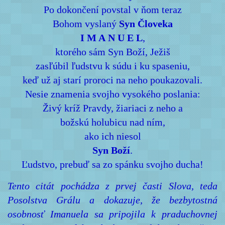
Po dokončení povstal v ňom teraz
Bohom vyslaný
Syn Človeka
I M A N U E L
,
ktorého sám Syn Boží, Ježiš
zasľúbil ľudstvu k súdu i ku spaseniu,
keď už aj starí proroci na neho poukazovali.
Nesie znamenia svojho vysokého poslania:
Živý kríž Pravdy, žiariaci z neho a
božskú holubicu nad ním,
ako ich niesol
Syn Boží
.
Ľudstvo, prebuď sa zo spánku svojho ducha!
Tento citát pochádza z prvej časti Slova, teda
Posolstva Grálu a dokazuje, že bezbytostná
osobnosť Imanuela sa pripojila k praduchovnej