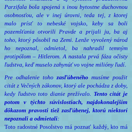
Parzifala bola spojená s inou bytostne duchovnou
osobnosťou, ale v inej úrovni, teda tej, z ktorej
malo prísť to nebeské vojsko, keby sa boli
pozemšťania otvorili Pravde a prijali ju, ba aj
toho, ktorý pôsobil na Zemi. Lenže vyvolený národ
ho nepoznal, odmietol, ba nahradil temným
protipólom – Hitlerom. A nastala prvá fáza očisty
ľudstva, keď muselo zahynúť vo vojne milióny ľudí
.
Pre odhalenie toho
zasľúbeného
musíme použiť
citát z Večných zákonov, ktorý ale pochádza z doby,
kedy ľudstvo toto dianie prežívalo.
Tento citát je
potom v týchto súvislostiach, najdokonalejším
dôkazom pravosti tiež zasľúbenej, ktorú niektorí
nepoznali a odmietali
:
Toto radostné Posolstvo má poznať každý, kto má