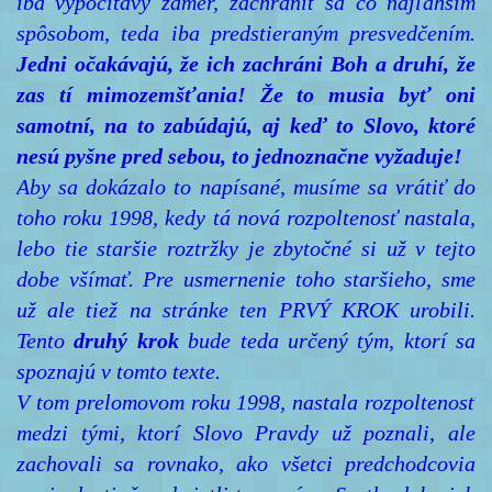
iba vypočítavý zámer, zachrániť sa čo najľahším
spôsobom, teda iba predstieraným presvedčením.
Jedni očakávajú, že ich zachráni Boh a druhí, že
zas tí mimozemšťania! Že to musia byť oni
samotní, na to zabúdajú, aj keď to Slovo, ktoré
nesú pyšne pred sebou, to jednoznačne vyžaduje!
Aby sa dokázalo to napísané, musíme sa vrátiť do
toho roku 1998, kedy tá nová rozpoltenosť nastala,
lebo tie staršie roztržky je zbytočné si už v tejto
dobe všímať. Pre usmernenie toho staršieho, sme
už ale tiež na stránke ten PRVÝ KROK urobili.
Tento
druhý krok
bude teda určený tým, ktorí sa
spoznajú v tomto texte.
V tom prelomovom roku 1998, nastala rozpoltenosť
medzi tými, ktorí Slovo Pravdy už poznali, ale
zachovali sa rovnako, ako všetci predchodcovia