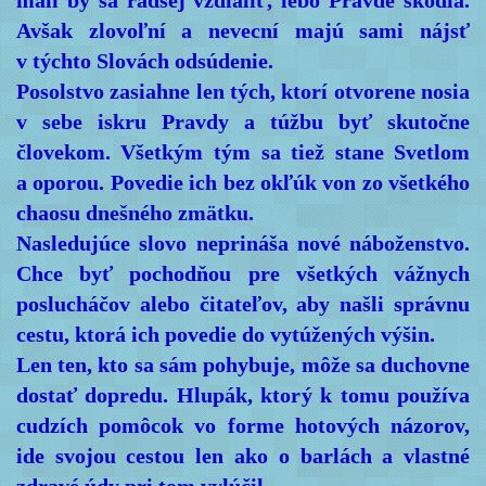
mali by sa radšej vzdialiť, lebo Pravde škodia.
Avšak zlovoľní a nevecní majú sami nájsť
v týchto Slovách odsúdenie.
Posolstvo zasiahne len tých, ktorí otvorene nosia
v sebe iskru Pravdy a túžbu byť skutočne
človekom. Všetkým tým sa tiež stane Svetlom
a oporou. Povedie ich bez okľúk von zo všetkého
chaosu dnešného zmätku.
Nasledujúce slovo neprináša nové náboženstvo.
Chce byť pochodňou pre všetkých vážnych
poslucháčov alebo čitateľov, aby našli správnu
cestu, ktorá ich povedie do vytúžených výšin.
Len ten, kto sa sám pohybuje, môže sa duchovne
dostať dopredu. Hlupák, ktorý k tomu používa
cudzích pomôcok vo forme hotových názorov,
ide svojou cestou len ako o barlách a vlastné