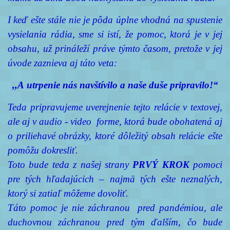
I keď ešte stále nie je pôda úplne vhodná na spustenie
vysielania rádia, sme si istí, že pomoc, ktorá je v jej
obsahu, už prináleží práve týmto časom, pretože v jej
úvode zaznieva aj táto veta:
,,A utrpenie nás navštívilo a naše duše pripravilo!“
Teda pripravujeme uverejnenie tejto relácie v textovej,
ale aj v audio - video forme, ktorá bude obohatená aj
o priliehavé obrázky, ktoré dôležitý obsah relácie ešte
pomôžu dokresliť.
Toto bude teda z našej strany
PRVÝ KROK
pomoci
pre tých hľadajúcich – najmä tých ešte neznalých,
ktorý si zatiaľ môžeme dovoliť.
Táto pomoc je nie záchranou pred pandémiou, ale
duchovnou záchranou pred tým ďalším, čo bude