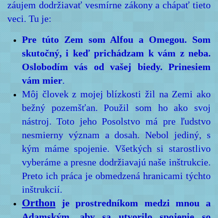
záujem dodržiavať vesmírne zákony a chápať tieto
veci. Tu je:
Pre túto Zem som Alfou a Omegou. Som
skutočný, i keď prichádzam k vám z neba.
Oslobodím vás od vašej biedy. Prinesiem
vám mier
.
Môj človek z mojej blízkosti žil na Zemi ako
bežný pozemšťan. Použil som ho ako svoj
nástroj. Toto jeho Posolstvo má pre ľudstvo
nesmierny význam a dosah. Nebol jediný, s
kým máme spojenie. Všetkých si starostlivo
vyberáme a presne dodržiavajú naše inštrukcie.
Preto ich práca je obmedzená hranicami týchto
inštrukcií.
Orthon
je prostredníkom medzi mnou a
Adamským, aby sa utvorilo spojenie so