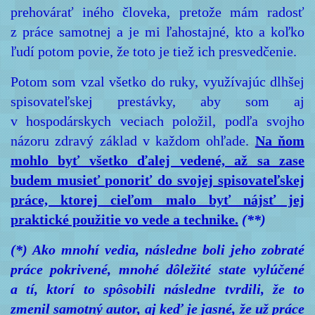
prehovárať iného človeka, pretože mám radosť
z práce samotnej a je mi ľahostajné, kto a koľko
ľudí potom povie, že toto je tiež ich presvedčenie.
Potom som vzal všetko do ruky, využívajúc dlhšej
spisovateľskej prestávky, aby som aj
v hospodárskych veciach položil, podľa svojho
názoru zdravý základ v každom ohľade.
Na ňom
mohlo byť všetko ďalej vedené, až sa zase
budem musieť ponoriť do svojej spisovateľskej
práce, ktorej cieľom malo byť nájsť jej
praktické použitie vo vede a technike.
(**)
(*) Ako mnohí vedia, následne boli jeho zobraté
práce pokrivené, mnohé dôležité state vylúčené
a tí, ktorí to spôsobili následne tvrdili, že to
zmenil samotný autor, aj keď je jasné, že už práce