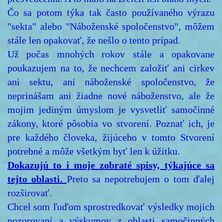
Čo sa potom týka tak často používaného výrazu
"sekta" alebo "Náboženské spoločenstvo", môžem
stále len opakovať, že nešlo o tento prípad.
Už počas mnohých rokov stále a opakovane
poukazujem na to, že nechcem založiť ani cirkev
ani sektu, ani náboženské spoločenstvo, že
neprinášam ani žiadne nové náboženstvo, ale že
mojim jediným úmyslom je vysvetliť samočinné
zákony, ktoré pôsobia vo stvorení. Poznať ich, je
pre každého človeka, žijúceho v tomto Stvorení
potrebné a môže všetkým byť len k úžitku.
Dokazujú to i moje zobraté spisy, týkajúce sa
tejto oblasti.
Preto sa nepotrebujem o tom ďalej
rozširovať.
Chcel som ľuďom sprostredkovať výsledky mojich
pozorovaní a výskumov z oblasti samočinných