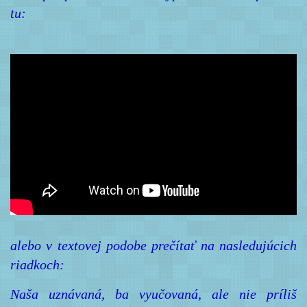
tu:
alebo v textovej podobe prečítať na nasledujúcich
riadkoch:
Naša uznávaná, ba vyučovaná, ale nie príliš