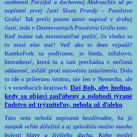
osobnosti Parzifal a duchovnej Abdruschin už po
napísaní prvej časti Slova Pravdy – Posolstva
Grálu! Tak prečo potom autor napísal v druhej
časti, teda v Doznievaniach Posolstva Grálu toto
:
Keď máme tak nezmerateľné prežiť, čo všetko sa
tu musí ešte stať! Veď ako to dnes vypadá?
Kamkoľvek sa podívame, je bieda, zúfalstvo,
bezradnosť, ktorá tu a tam prechádza v nečinnú
oddanosť, zvlášť proti surovému znásilneniu. Dolu
to ide s príšernou istotou, nie len v Nemecku, ale
Daj Boh, aby hodina,
i v susediacich krajinách.
kedy sa objaví zasľúbený a oslobodí týrané
ľudstvo od trýzniteľov, nebola už ďaleko
.
Táto veta nebola napísaná bezdôvodne, ba je
naopak veľmi dôležitá a aj spôsobila možno mnoho
bolesti hlavy u živšieho ducha. Koho myslel