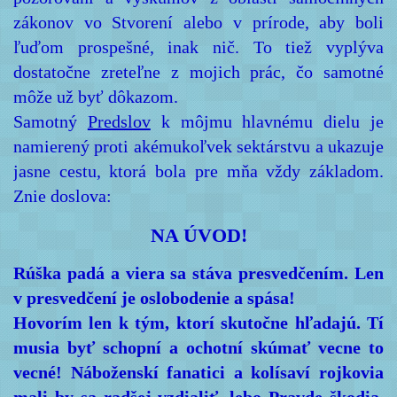
zákonov vo Stvorení alebo v prírode, aby boli
ľuďom prospešné, inak nič. To tiež vyplýva
dostatočne zreteľne z mojich prác, čo samotné
môže už byť dôkazom.
Samotný
Predslov
k môjmu hlavnému dielu je
namierený proti akémukoľvek sektárstvu a ukazuje
jasne cestu, ktorá bola pre mňa vždy základom.
Znie doslova:
NA ÚVOD!
Rúška padá a viera sa stáva presvedčením. Len
v presvedčení je oslobodenie a spása!
Hovorím len k tým, ktorí skutočne hľadajú. Tí
musia byť schopní a ochotní skúmať vecne to
vecné! Náboženskí fanatici a kolísaví rojkovia