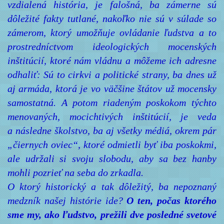
vzdialená história, je falošná, ba zámerne sú
dôležité fakty tutlané, nakoľko nie sú v súlade so
zámerom, ktorý umožňuje ovládanie ľudstva a to
prostredníctvom ideologických mocenských
inštitúcií, ktoré nám vládnu a môžeme ich adresne
odhaliť: Sú to cirkvi a politické strany, ba dnes už
aj armáda, ktorá je vo väčšine štátov už mocensky
samostatná. A potom riadeným poskokom týchto
menovaných, mocichtivých inštitúcií, je veda
a následne školstvo, ba aj všetky médiá, okrem pár
„čiernych oviec“, ktoré odmietli byť iba poskokmi,
ale udržali si svoju slobodu, aby sa bez hanby
mohli pozrieť na seba do zrkadla.
O ktorý historický a tak dôležitý, ba nepoznaný
medzník našej histórie ide?
O ten, počas ktorého
sme my, ako ľudstvo, prežili dve posledné svetové