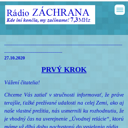
___________________________________________________________
_____________________________
27.10.2020
PRVÝ KROK
Vážení čitatelia!
Chceme Vás zatiaľ v stručnosti informovať, že práve
terajšie, ťažké prežívané udalosti na celej Zemi, ako aj
naše vlastné prežitia, nás usmernili ku rozhodnutiu, že
je vhodný čas na uverejnenie ,,Úvodnej relácie“, ktorú
máme už dlhú dobu nachystanú do vysielania rádia.