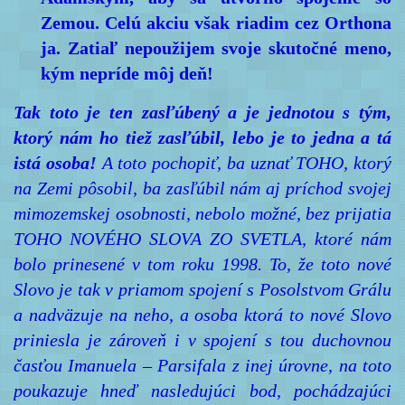
Zemou. Celú akciu však riadim cez Orthona
ja. Zatiaľ nepoužijem svoje skutočné meno,
kým nepríde môj deň!
Tak toto je ten zasľúbený a je jednotou s tým,
ktorý nám ho tiež zasľúbil, lebo je to jedna a tá
istá osoba!
A toto pochopiť, ba uznať TOHO, ktorý
na Zemi pôsobil, ba zasľúbil nám aj príchod svojej
mimozemskej osobnosti, nebolo možné, bez prijatia
TOHO NOVÉHO SLOVA ZO SVETLA, ktoré nám
bolo prinesené v tom roku 1998. To, že toto nové
Slovo je tak v priamom spojení s Posolstvom Grálu
a nadväzuje na neho, a osoba ktorá to nové Slovo
priniesla je zároveň i v spojení s tou duchovnou
časťou Imanuela – Parsifala z inej úrovne, na toto
poukazuje hneď nasledujúci bod, pochádzajúci