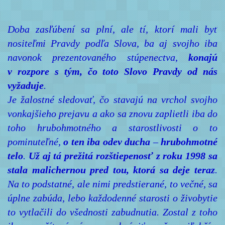
Doba zasľúbení sa plní, ale tí, ktorí mali byť
nositeľmi Pravdy podľa Slova, ba aj svojho iba
navonok prezentovaného stúpenectva,
konajú
v rozpore s tým, čo toto Slovo Pravdy od nás
vyžaduje
.
Je žalostné sledovať, čo stavajú na vrchol svojho
vonkajšieho prejavu a ako sa znovu zaplietli iba do
toho hrubohmotného a starostlivosti o to
pominuteľné,
o ten iba odev ducha
–
hrubohmotné
telo
.
Už aj tá prežitá rozštiepenosť z roku 1998 sa
stala malichernou pred tou, ktorá sa deje teraz
.
Na to podstatné, ale nimi predstierané, to večné, sa
úplne zabúda, lebo každodenné starosti o živobytie
to vytlačili do všednosti zabudnutia. Zostal z toho