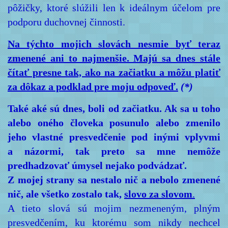
pôžičky, ktoré slúžili len k ideálnym účelom pre
podporu duchovnej činnosti.
Na týchto mojich slovách nesmie byť teraz
zmenené ani to najmenšie. Majú sa dnes stále
čítať presne tak, ako na začiatku a môžu platiť
za dôkaz a podklad pre moju odpoveď.
(*)
Také aké sú dnes, boli od začiatku. Ak sa u toho
alebo oného človeka posunulo alebo zmenilo
jeho vlastné presvedčenie pod inými vplyvmi
a názormi, tak preto sa mne nemôže
predhadzovať úmysel nejako podvádzať.
Z mojej strany sa nestalo nič a nebolo zmenené
nič, ale všetko zostalo tak,
slovo za slovom
.
A tieto slová sú mojim nezmeneným, plným
presvedčením, ku ktorému som nikdy nechcel