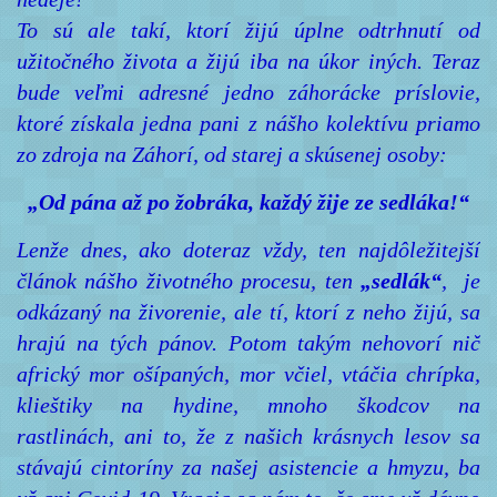
To sú ale takí, ktorí žijú úplne odtrhnutí od
užitočného života a žijú iba na úkor iných. Teraz
bude veľmi adresné jedno záhorácke príslovie,
ktoré získala jedna pani z nášho kolektívu priamo
zo zdroja na Záhorí, od starej a skúsenej osoby:
„Od pána až po žobráka, každý žije ze sedláka!“
Lenže dnes, ako doteraz vždy, ten najdôležitejší
článok nášho životného procesu, ten
„sedlák“
, je
odkázaný na živorenie, ale tí, ktorí z neho žijú, sa
hrajú na tých pánov. Potom takým nehovorí nič
africký mor ošípaných, mor včiel, vtáčia chrípka,
klieštiky na hydine, mnoho škodcov na
rastlinách,
ani to, že z našich krásnych lesov sa
stávajú cintoríny za našej asistencie a hmyzu
, ba