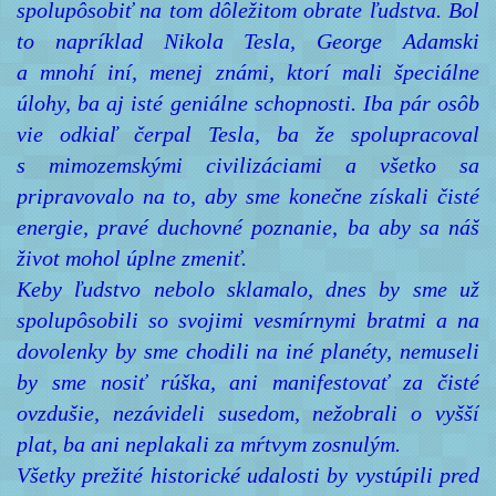
spolupôsobiť na tom dôležitom obrate ľudstva. Bol
to napríklad Nikola Tesla, George Adamski
a mnohí iní, menej známi, ktorí mali špeciálne
úlohy, ba aj isté geniálne schopnosti. Iba pár osôb
vie odkiaľ čerpal Tesla, ba že spolupracoval
s mimozemskými civilizáciami a všetko sa
pripravovalo na to, aby sme konečne získali čisté
energie, pravé duchovné poznanie, ba aby sa náš
život mohol úplne zmeniť.
Keby ľudstvo nebolo sklamalo, dnes by sme už
spolupôsobili so svojimi vesmírnymi bratmi a na
dovolenky by sme chodili na iné planéty, nemuseli
by sme nosiť rúška, ani manifestovať za čisté
ovzdušie, nezávideli susedom, nežobrali o vyšší
plat, ba ani neplakali za mŕtvym zosnulým.
Všetky prežité historické udalosti by vystúpili pred