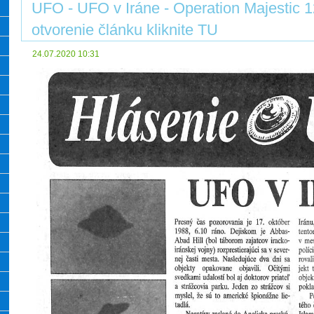
UFO - UFO v Iráne - Operation Majestic 1
otvorenie článku kliknite TU
24.07.2020 10:31