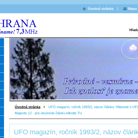
Úvodná stránka
Mapa 
Hľad
Úvodná stránka
UFO magazín, ročník 1993/2, názov článku: Hlásenie o UFO
Majestic 12 - pre otvorenie článku kliknite TU
UFO magazín, ročník 1993/2, názov článk