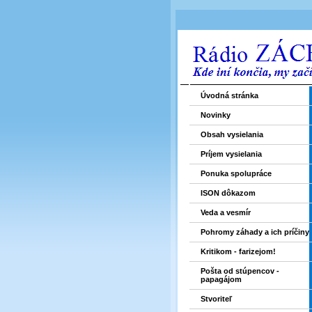
Úvodná stránka
Novinky
Obsah vysielania
Príjem vysielania
Ponuka spolupráce
ISON dôkazom
Veda a vesmír
Pohromy záhady a ich príčiny
Kritikom - farizejom!
Pošta od stúpencov -
papagájom
Stvoriteľ