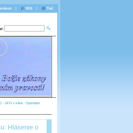
stránok
RSS
Tlač
ať:
 - UFO v Iráne - Operation
u: Hlásenie o