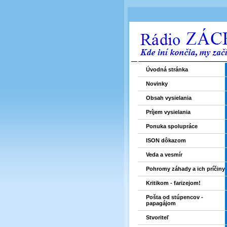
Úvodná stránka
Novinky
Obsah vysielania
Príjem vysielania
Ponuka spolupráce
ISON dôkazom
Veda a vesmír
Pohromy záhady a ich príčiny
Kritikom - farizejom!
Pošta od stúpencov -
papagájom
Stvoriteľ