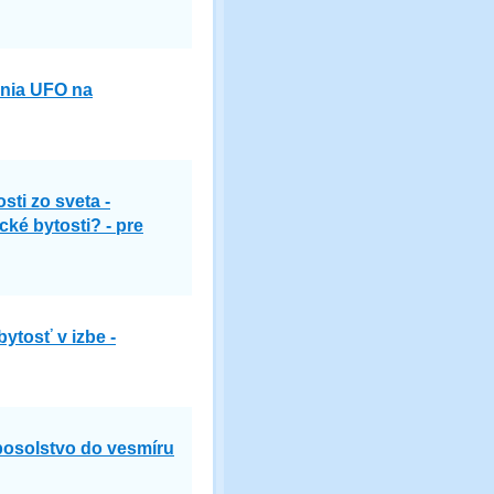
ania UFO na
ti zo sveta -
ké bytosti? - pre
ytosť v izbe -
posolstvo do vesmíru