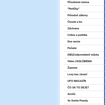
Pôsobenie temna
"Perličky"
Prírodné zákony
Človek a les
Záchrana
Cirkev a politika
Dve verzie
Počatie
(NE)Zodpovedané otázky
Video ZASĽÚBENIA
Žiarenie
Lovy bez zbraní
UFO MAGAZÍN
ČO SA TO DEJE?
Archív
Vo Svetle Pravdy