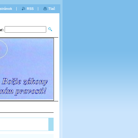
stránok
RSS
Tlač
ať: