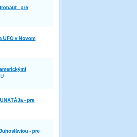
ronaut - pre
ofa UFO v Novom
 americkými
TU
 DUNATÁJa - pre
Juhosláviou - pre